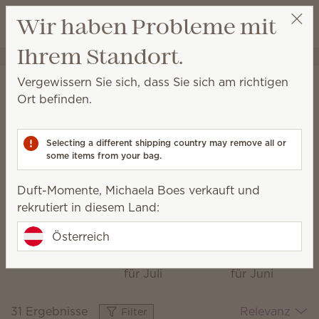
Warenkorb a
Wir haben Probleme mit
Wunschliste
Ihrem Standort.
Duft-Momente, Michaela Boes
Meine Partys
Startseite
Kollektionen
Das Monatsspecial
Vergewissern Sie sich, dass Sie sich am richtigen
Das Monatsspecial
Ort befinden.
Entdecken Sie jeden Monat neue Duftkombinationen,
frisches Dekor und exklusive Stücke.
Selecting a different shipping country may remove all or
some items from your bag.
Duft-Momente, Michaela Boes verkauft und
Hüttenzauber
Ein
Blooming
rekrutiert in diesem Land:
Das
Italienischer
Hyacinth &
Sommer
Santal
Monatsspecial
Österreich
Das
Das
für August
Monatsspecial
Monatsspecial
für Juli
für Juni
31 Ergebnisse
Relevanz
Filter