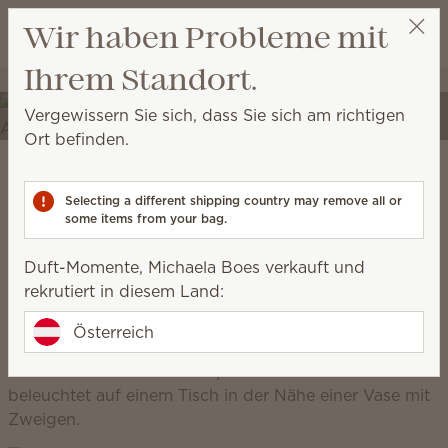
Warenkorb a
Wir haben Probleme mit
Wunschliste
Erleben Sie Ihren Raum
Ihrem Standort.
Duft-Momente, Michaela Boes
Meine Partys
neu.
Vergewissern Sie sich, dass Sie sich am richtigen
Verwandeln Sie Ihr Zuhause in einen Ort der
Ort befinden.
Selbstentfaltung mit einzigartigem Dekor und
hochwertigen Düften.
Scentsy Warm
Selecting a different shipping country may remove all or
some items from your bag.
geerdet, rustikal, gemütlich, natürlich
Duft-Momente, Michaela Boes verkauft und
rekrutiert in diesem Land:
Österreich