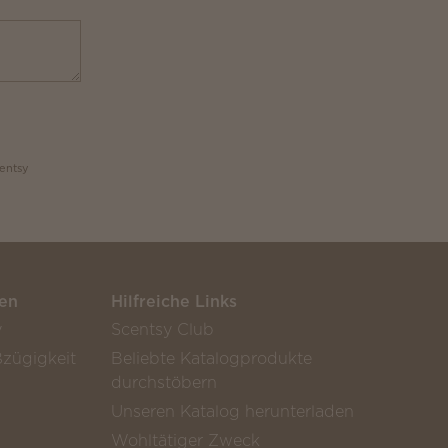
centsy
en
Hilfreiche Links
y
Scentsy Club
zügigkeit
Beliebte Katalogprodukte
durchstöbern
Unseren Katalog herunterladen
Wohltätiger Zweck