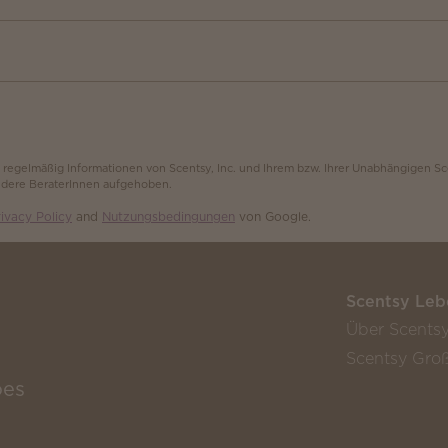
, regelmäßig Informationen von Scentsy, Inc. und Ihrem bzw. Ihrer Unabhängigen S
andere BeraterInnen aufgehoben.
ivacy Policy
and
Nutzungsbedingungen
von Google.
Scentsy Leb
Über Scents
Scentsy Groß
oes