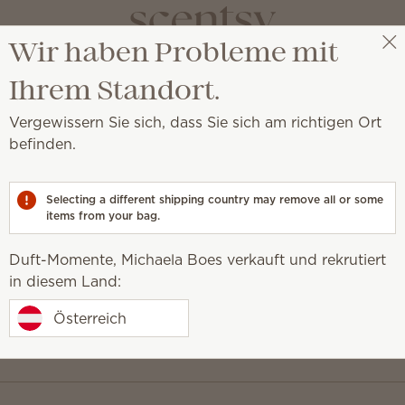
Wir haben Probleme mit
Duft-Momente, Michaela Boes
Meine Partys
Ihrem Standort.
Vergewissern Sie sich, dass Sie sich am richtigen Ort
befinden.
tellung ab 106 € und erhalten Sie exklusive Updates.
Nachname
Selecting a different shipping country may remove all or some
items from your bag.
Duft-Momente, Michaela Boes verkauft und rekrutiert
in diesem Land:
Österreich