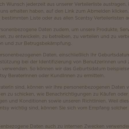
ch Wunsch jederzeit aus unserer Verteilerliste austragen, 
n uns erhalten haben, auf den Link zum Abmelden klicken.
 bestimmten Liste oder aus allen Scentsy Verteilerlisten a
sonenbezogene Daten zudem, um unsere Produkte, Servi
en, zu entwickeln, zu betreiben, zu verteilen und zu verb
on und zur Betrugsbekämpfung.
rsonenbezogenen Daten, einschließlich Ihr Geburtsdatum
erstützung bei der Identifizierung von BenutzerInnen un
s verwenden. So können wir das Geburtsdatum beispiel
tsy BeraterInnen oder KundInnen zu ermitteln.
raterIn sind, können wir Ihre personenbezogenen Daten
ngen zu schicken, wie Benachrichtigungen zu Käufen ode
n und Konditionen sowie unseren Richtlinien. Weil diese
entsy wichtig sind, können Sie sich vom Empfang solche
enbezogene Daten auch zu internen Zwecken verwenden, 