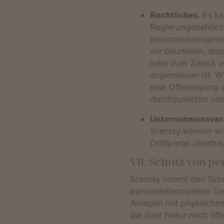
Rechtliches.
Es ka
Regierungsbehörde
personenbezogenen
wir beurteilen, da
oder zum Zweck vo
angemessen ist. Wi
eine Offenlegung 
durchzusetzen ode
Unternehmensver
Scentsy können wir
Drittpartei übertra
VII. Schutz von 
Scentsy nimmt den Schu
personenbezogenen Date
Anlagen mit physischen
die ihrer Natur nach öff