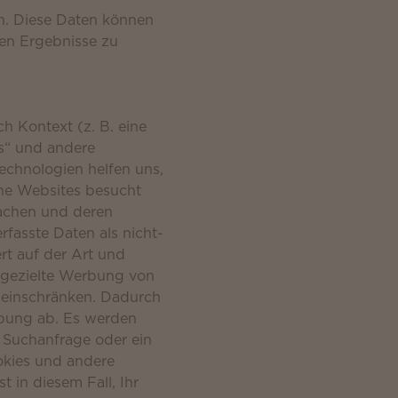
n. Diese Daten können
ten Ergebnisse zu
h Kontext (z. B. eine
es“ und andere
echnologien helfen uns,
che Websites besucht
achen und deren
fasste Daten als nicht-
t auf der Art und
abgezielte Werbung von
 einschränken. Dadurch
bung ab. Es werden
 Suchanfrage oder ein
okies und andere
 in diesem Fall, Ihr