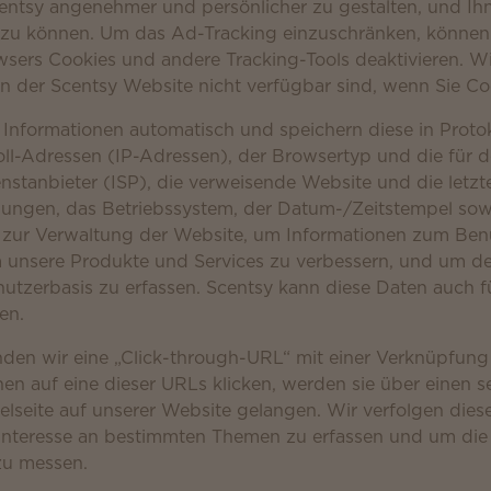
centsy angenehmer und persönlicher zu gestalten, und Ih
zu können. Um das Ad-Tracking einzuschränken, können 
wsers Cookies und andere Tracking-Tools deaktivieren. Wi
 der Scentsy Website nicht verfügbar sind, wenn Sie Coo
Informationen automatisch und speichern diese in Proto
oll-Adressen (IP-Adressen), der Browsertyp und die für
enstanbieter (ISP), die verweisende Website und die letz
ngen, das Betriebssystem, der Datum-/Zeitstempel sowi
 zur Verwaltung der Website, um Informationen zum Benu
m unsere Produkte und Services zu verbessern, und um d
utzerbasis zu erfassen. Scentsy kann diese Daten auch f
en.
nden wir eine „Click-through-URL“ mit einer Verknüpfung
n auf eine dieser URLs klicken, werden sie über einen 
Zielseite auf unserer Website gelangen. Wir verfolgen die
nteresse an bestimmten Themen zu erfassen und um die
zu messen.