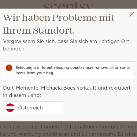
Wir haben Probleme mit
Duft-Momente, Michaela Boes
Meine Partys
Ihrem Standort.
ys Erklärung zur Daten
Vergewissern Sie sich, dass Sie sich am richtigen Ort
Grundverordnun
befinden.
Aktualisiert am 11. Januar 2024
Selecting a different shipping country may remove all or some
 Verwendung personenbezogener Daten
items from your bag.
y“) kann personenbezogene Daten von Ihnen erfassen. P
Duft-Momente, Michaela Boes verkauft und rekrutiert
 sich auf eine identifizierbare Person beziehen, die aufgr
in diesem Land:
iert werden kann. Wenn Sie mit Scentsy oder mit einem m
t treten, werden Sie unter Umständen gebeten, persone
Österreich
 seine Tochtergesellschaften können diese personenbe
d diese gemäß der Erklärung zur Datenschutz-Grundver
 können auch mit anderen Informationen kombiniert we
alte und Werbung anzubieten und zu verbessern. Es ist n