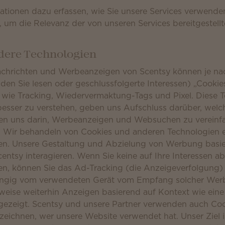
ationen dazu erfassen, wie Sie unsere Services verwende
um die Relevanz der von unseren Services bereitgestell
ndere Technologien
achrichten und Werbeanzeigen von Scentsy können je nac
 den Sie lesen oder geschlussfolgerte Interessen) „Cooki
 wie Tracking, Wiedervermaktung-Tags und Pixel. Diese T
besser zu verstehen, geben uns Aufschluss darüber, wel
zen uns darin, Werbeanzeigen und Websuchen zu vereinf
 Wir behandeln von Cookies und anderen Technologien er
n. Unsere Gestaltung und Abzielung von Werbung basier
Scentsy interagieren. Wenn Sie keine auf Ihre Interessen 
en, können Sie das Ad-Tracking (die Anzeigeverfolgung)
ängig vom verwendeten Gerät vom Empfang solcher Wer
weise weiterhin Anzeigen basierend auf Kontext wie eine
angezeigt. Scentsy und unsere Partner verwenden auch Co
eichnen, wer unsere Website verwendet hat. Unser Ziel ist